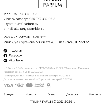
Тел.:
+375 (29) 337-07-31
Viber, WhatsApp:
+375 (29) 337-07-31
Skype:
triumf-parfum.by
E-mail:
alltiffany@rambler.ru
Магазин "ТРИУМФ ПАРФЮМ":
Минск, ул. Сурганова, 50, 2й этаж, 32 павильон, ТЦ "РИГА"
Instagram
Facebook
Vkontakte
ИП Булак Д.В.(Свидетельство №0603348 от 18.02.2016 выдано Минским
горисполкомом ). УНП 192591303
Регистрационный номер в Торговом реестре №303864
Дата включения сведений в Торговый реестр 03.02.2016
Бренды
Новости
О нас
Доставка
Контакты
TRIUMF PAFUM © 2011-2026 г.