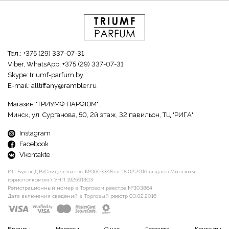
Тел.:
+375 (29) 337-07-31
Viber, WhatsApp:
+375 (29) 337-07-31
Skype:
triumf-parfum.by
E-mail:
alltiffany@rambler.ru
Магазин "ТРИУМФ ПАРФЮМ":
Минск, ул. Сурганова, 50, 2й этаж, 32 павильон, ТЦ "РИГА"
Instagram
Facebook
Vkontakte
ИП Булак Д.В.(Свидетельство №0603348 от 18.02.2016 выдано Минским
горисполкомом ). УНП 192591303
Регистрационный номер в Торговом реестре №303864
Дата включения сведений в Торговый реестр 03.02.2016