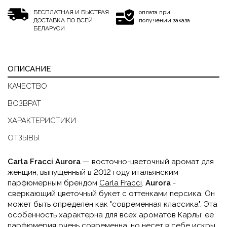
БЕСПЛАТНАЯ И БЫСТРАЯ
оплата при
ДОСТАВКА ПО ВСЕЙ
получении заказа
БЕЛАРУСИ
ОПИСАНИЕ
КАЧЕСТВО
ВОЗВРАТ
ХАРАКТЕРИСТИКИ
ОТЗЫВЫ
Carla Fracci Aurora
— восточно-цветочный аромат для
женщин, выпущенный в 2012 году итальянским
парфюмерным брендом
Carla Fracci
.
Aurora
-
сверкающий цветочный букет с оттенками персика. Он
может быть определен как "современная классика". Эта
особенность характерна для всех ароматов Карлы: ее
парфюмерия очень современна, но несет в себе искры