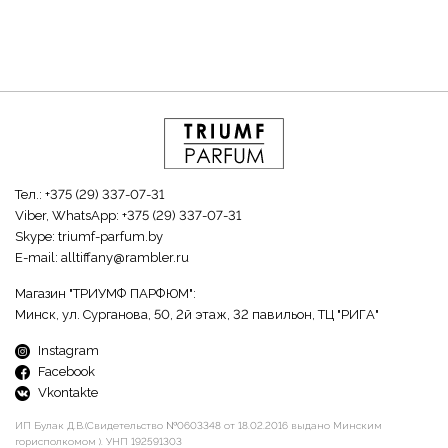
Тел.:
+375 (29) 337-07-31
Viber, WhatsApp:
+375 (29) 337-07-31
Skype:
triumf-parfum.by
E-mail:
alltiffany@rambler.ru
Магазин "ТРИУМФ ПАРФЮМ":
Минск, ул. Сурганова, 50, 2й этаж, 32 павильон, ТЦ "РИГА"
Instagram
Facebook
Vkontakte
ИП Булак Д.В.(Свидетельство №0603348 от 18.02.2016 выдано Минским
горисполкомом ). УНП 192591303