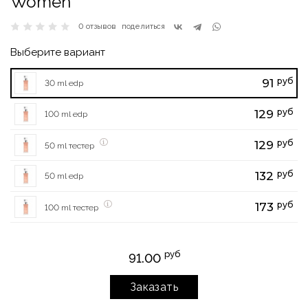
Women
0 отзывов
поделиться
Выберите вариант
руб
91
30 ml edp
руб
129
100 ml edp
руб
129
50 ml тестер
руб
132
50 ml edp
руб
173
100 ml тестер
руб
91.00
Заказать