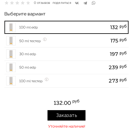
0 отзывов
поделиться
Выберите вариант
руб
132
100 ml edp
руб
175
50 ml тестер
руб
197
30 ml edp
руб
239
50 ml edp
руб
273
100 ml тестер
руб
132.00
Заказать
Уточняйте наличие!