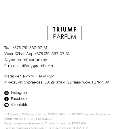
Тел.:
+375 (29) 337-07-31
Viber, WhatsApp:
+375 (29) 337-07-31
Skype:
triumf-parfum.by
E-mail:
alltiffany@rambler.ru
Магазин "ТРИУМФ ПАРФЮМ":
Минск, ул. Сурганова, 50, 2й этаж, 32 павильон, ТЦ "РИГА"
Instagram
Facebook
Vkontakte
ИП Булак Д.В.(Свидетельство №0603348 от 18.02.2016 выдано Минским
горисполкомом ). УНП 192591303
Регистрационный номер в Торговом реестре №303864
Дата включения сведений в Торговый реестр 03.02.2016