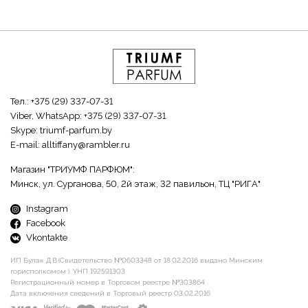
Тел.:
+375 (29) 337-07-31
Viber, WhatsApp:
+375 (29) 337-07-31
Skype:
triumf-parfum.by
E-mail:
alltiffany@rambler.ru
Магазин "ТРИУМФ ПАРФЮМ":
Минск, ул. Сурганова, 50, 2й этаж, 32 павильон, ТЦ "РИГА"
Instagram
Facebook
Vkontakte
ИП Булак Д.В.(Свидетельство №0603348 от 18.02.2016 выдано Минским
горисполкомом ). УНП 192591303
Регистрационный номер в Торговом реестре №303864
Дата включения сведений в Торговый реестр 03.02.2016