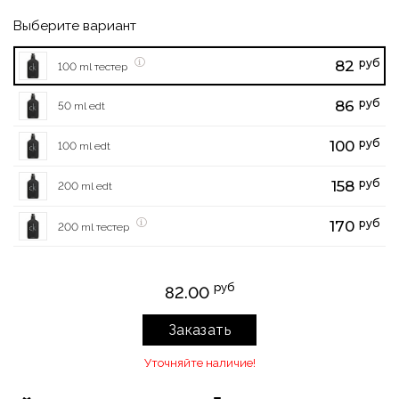
Выберите вариант
руб
82
100 ml тестер
руб
86
50 ml edt
руб
100
100 ml edt
руб
158
200 ml edt
руб
170
200 ml тестер
руб
82.00
Заказать
Уточняйте наличие!