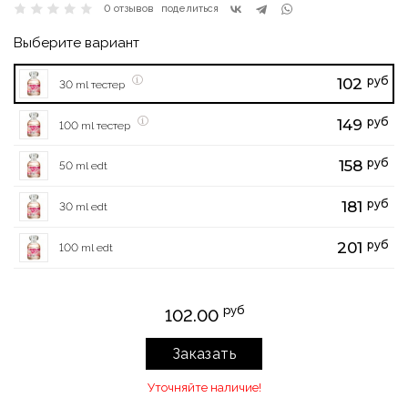
0 отзывов
поделиться
Выберите вариант
руб
102
30 ml тестер
руб
149
100 ml тестер
руб
158
50 ml edt
руб
181
30 ml edt
руб
201
100 ml edt
руб
102.00
Заказать
Уточняйте наличие!