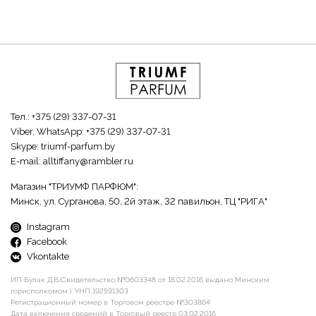
Тел.:
+375 (29) 337-07-31
Viber, WhatsApp:
+375 (29) 337-07-31
Skype:
triumf-parfum.by
E-mail:
alltiffany@rambler.ru
Магазин "ТРИУМФ ПАРФЮМ":
Минск, ул. Сурганова, 50, 2й этаж, 32 павильон, ТЦ "РИГА"
Instagram
Facebook
Vkontakte
ИП Булак Д.В.(Свидетельство №0603348 от 18.02.2016 выдано Минским
горисполкомом ). УНП 192591303
Регистрационный номер в Торговом реестре №303864
Дата включения сведений в Торговый реестр 03.02.2016