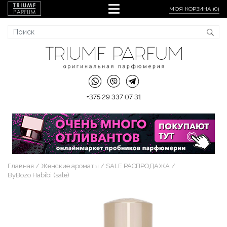
МОЯ КОРЗИНА (
0
)
+375 29 337 07 31
Главная
Женские ароматы
SALE РАСПРОДАЖА
ByBozo Habibi (sale)