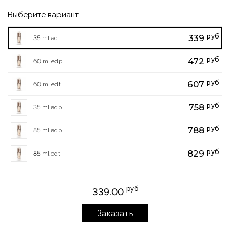
Выберите вариант
руб
339
35 ml edt
руб
472
60 ml edp
руб
607
60 ml edt
руб
758
35 ml edp
руб
788
85 ml edp
руб
829
85 ml edt
руб
339.00
Заказать