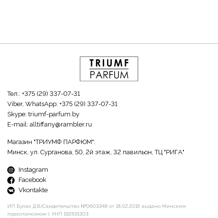
Тел.:
+375 (29) 337-07-31
Viber, WhatsApp:
+375 (29) 337-07-31
Skype:
triumf-parfum.by
E-mail:
alltiffany@rambler.ru
Магазин "ТРИУМФ ПАРФЮМ":
Минск, ул. Сурганова, 50, 2й этаж, 32 павильон, ТЦ "РИГА"
Instagram
Facebook
Vkontakte
ИП Булак Д.В.(Свидетельство №0603348 от 18.02.2016 выдано Минским
горисполкомом ). УНП 192591303