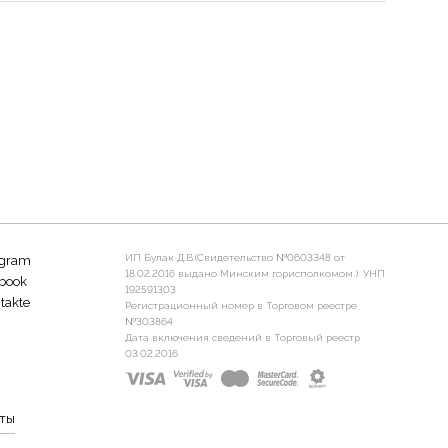
ИП Булак Д.В.(Свидетельство №0603348 от
agram
18.02.2016 выдано Минским горисполкомом ). УНП
book
192591303
takte
Регистрационный номер в Торговом реестре
№303864
Дата включения сведений в Торговый реестр
03.02.2016
ты