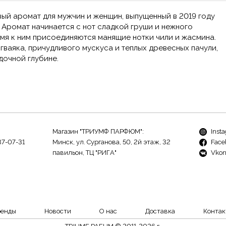
ый аромат для мужчин и женщин, выпущенный в 2019 году
. Аромат начинается с нот сладкой груши и нежного
мя к ним присоединяются манящие нотки чили и жасмина.
 гваяка, причудливого мускуса и теплых древесных пачули,
дочной глубине.
Магазин "ТРИУМФ ПАРФЮМ":
Inst
37-07-31
Минск, ул. Сурганова, 50, 2й этаж, 32
Face
павильон, ТЦ "РИГА"
Vkon
ренды
Новости
О нас
Доставка
Контак