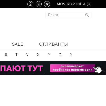
МОЯ КОРЗИНА (
0
)
SALE
ОТЛИВАНТЫ
S
T
V
X
Y
Z
2