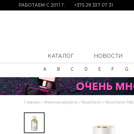
РАБОТАЕМ С 2011 Г.
+375 29 337 07 31
КАТАЛОГ
НОВОСТИ
A
B
C
D
E
F
G
Главная
Женские ароматы
Boucheron
Boucheron Patc