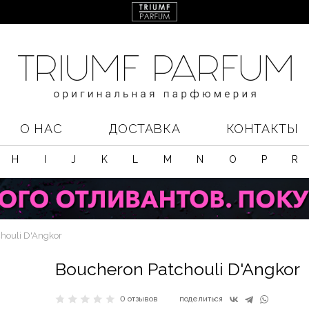
О НАС
ДОСТАВКА
КОНТАКТЫ
H
I
J
K
L
M
N
O
P
R
houli D'Angkor
Boucheron Patchouli D'Angkor
0 отзывов
поделиться