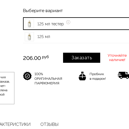
Выберите вариант
125 мл тестер
125 мл
Уточняйте
руб
206.00
Заказать
наличие!
100%
Пробник
ичия
ОРИГИНАЛЬНАЯ
в подарок!
заказа,
ПАРФЮМЕРИЯ
нет-
влена
ной
АКТЕРИСТИКИ
ОТЗЫВЫ