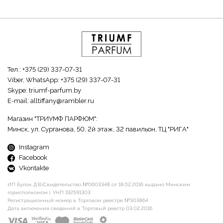
Тел.:
+375 (29) 337-07-31
Viber, WhatsApp:
+375 (29) 337-07-31
Skype:
triumf-parfum.by
E-mail:
alltiffany@rambler.ru
Магазин "ТРИУМФ ПАРФЮМ":
Минск, ул. Сурганова, 50, 2й этаж, 32 павильон, ТЦ "РИГА"
Instagram
Facebook
Vkontakte
ИП Булак Д.В.(Свидетельство №0603348 от 18.02.2016 выдано Минским
горисполкомом ). УНП 192591303
Регистрационный номер в Торговом реестре №303864
Дата включения сведений в Торговый реестр 03.02.2016