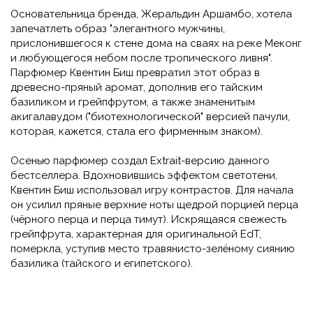
Основательница бренда, Жеральдин Аршамбо, хотела
запечатлеть образ "элегантного мужчины,
прислонившегося к стене дома на сваях на реке Меконг
и любующегося небом после тропического ливня".
Парфюмер Квентин Биш превратил этот образ в
древесно-пряный аромат, дополнив его тайским
базиликом и грейпфрутом, а также знаменитым
акигалавудом ("биотехнологической" версией пачули,
которая, кажется, стала его фирменным знаком).
Осенью парфюмер создал Extrait-версию данного
бестселлера. Вдохновившись эффектом светотени,
Квентин Биш использовал игру контрастов. Для начала
он усилил пряные верхние ноты щедрой порцией перца
(чёрного перца и перца тимут). Искрящаяся свежесть
грейпфрута, характерная для оригинальной EdT,
померкла, уступив место травянисто-зелёному сиянию
базилика (тайского и египетского).