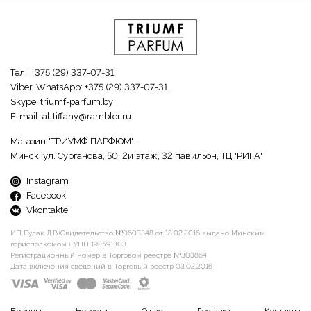
Тел.:
+375 (29) 337-07-31
Viber, WhatsApp:
+375 (29) 337-07-31
Skype:
triumf-parfum.by
E-mail:
alltiffany@rambler.ru
Магазин "ТРИУМФ ПАРФЮМ":
Минск, ул. Сурганова, 50, 2й этаж, 32 павильон, ТЦ "РИГА"
Instagram
Facebook
Vkontakte
ИП Булак Д.В.(Свидетельство №0603348 от 18.02.2016 выдано Минским
горисполкомом ). УНП 192591303
Регистрационный номер в Торговом реестре №303864
Дата включения сведений в Торговый реестр 03.02.2016