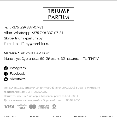
Тел.:
+375 (29) 337-07-31
Viber, WhatsApp:
+375 (29) 337-07-31
Skype:
triumf-parfum.by
E-mail:
alltiffany@rambler.ru
Магазин "ТРИУМФ ПАРФЮМ":
Минск, ул. Сурганова, 50, 2й этаж, 32 павильон, ТЦ "РИГА"
Instagram
Facebook
Vkontakte
ИП Булак Д.В.(Свидетельство №0603348 от 18.02.2016 выдано Минским
горисполкомом ). УНП 192591303
Регистрационный номер в Торговом реестре №303864
Дата включения сведений в Торговый реестр 03.02.2016