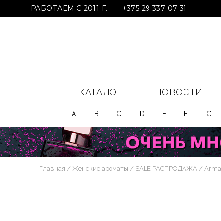
РАБОТАЕМ С 2011 Г.
+375 29 337 07 31
КАТАЛОГ
НОВОСТИ
A
B
C
D
E
F
G
Главная
Женские ароматы
SALE РАСПРОДАЖА
Arman