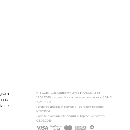
ИП Булак Д.В.(Свидетельство №0603348 от
agram
18.02.2016 выдано Минским горисполкомом ). УНП
book
192591303
takte
Регистрационный номер в Торговом реестре
№303864
Дата включения сведений в Торговый реестр
03.02.2016