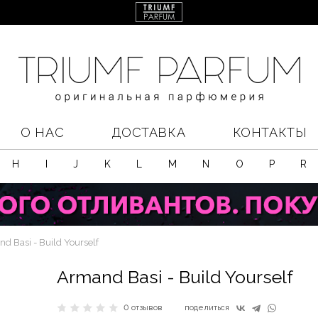
О НАС
ДОСТАВКА
КОНТАКТЫ
H
I
J
K
L
M
N
O
P
R
d Basi - Build Yourself
Armand Basi - Build Yourself
0 отзывов
поделиться