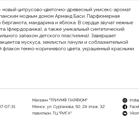
tte – новый цитрусово-цветочно-древесный унисекс-аромат
испанским модным домом Арманд Баси. Парфюмерная
бергамота, мандарина и яблока. В сердце звучат нежные
та (флердоранжа), а также уникальный синтетический
ильного запахом детского пластилина). Завершает
акцентов мускуса, землистых пачули и соблазнительной
й флакон темно-коричневого цвета, украшенный красными
Магазин "ТРИУМФ ПАРФЮМ":
Inst
37-07-31
Минск, ул. Сурганова, 50, 2й этаж, 32
Face
павильон, ТЦ "РИГА"
Vkon