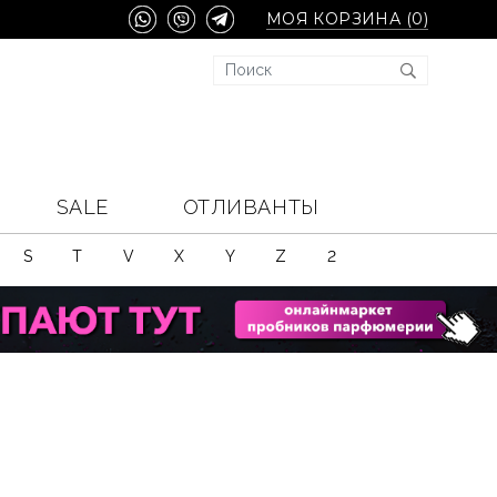
МОЯ КОРЗИНА (
0
)
SALE
ОТЛИВАНТЫ
S
T
V
X
Y
Z
2