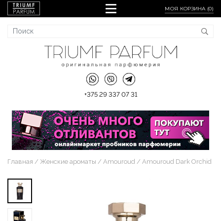
МОЯ КОРЗИНА (
0
)
+375 29 337 07 31
Главная
Женские ароматы
Amouroud
Amouroud Dark Orchid