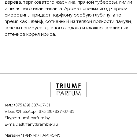
дерева, терпковатого жасмина, пряной туберозы, лилии
и пьянящего иланг-иланга. Аромат спелых ягод черной
смородины придает парфюму особую глубину, в то
время как шлейф, сотканный из теплой пряности пачули,
зелени папируса, дымного ладана и влажно-землистых
оттенков корня ириса.
Тел.:
+375 (29) 337-07-31
Viber, WhatsApp:
+375 (29) 337-07-31
Skype:
triumf-parfum.by
E-mail:
alltiffany@rambler.ru
Магазин "ТРИУМФ ПАРФЮМ":