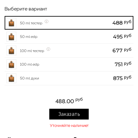
Выберите вариант
руб
488
50 ml тестер
руб
495
50 ml edp
руб
677
100 ml тестер
руб
751
100 ml edp
руб
875
50 ml духи
руб
488.00
Заказать
Уточняйте наличие!