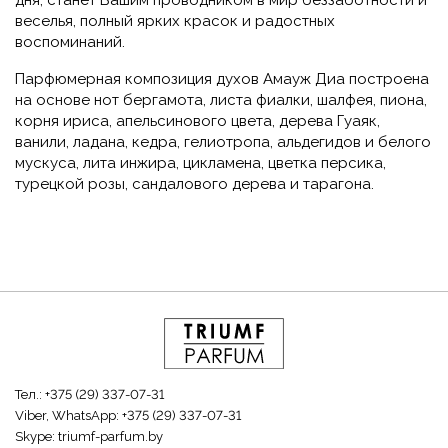
дня, станет Вашим проводником в мир беззаботности и
веселья, полный ярких красок и радостных
воспоминаний.
Парфюмерная композиция духов Амауж Диа построена
на основе нот бергамота, листа фиалки, шалфея, пиона,
корня ириса, апельсинового цвета, дерева Гуаяк,
ванили, ладана, кедра, гелиотропа, альдегидов и белого
мускуса, лита инжира, цикламена, цветка персика,
турецкой розы, сандалового дерева и тарагона.
Тел.:
+375 (29) 337-07-31
Viber, WhatsApp:
+375 (29) 337-07-31
Skype:
triumf-parfum.by