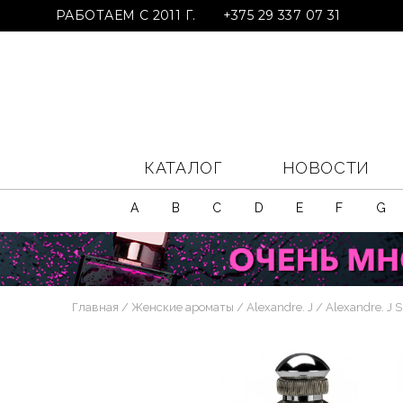
РАБОТАЕМ С 2011 Г.
+375 29 337 07 31
КАТАЛОГ
НОВОСТИ
A
B
C
D
E
F
G
Главная
Женские ароматы
Alexandre. J
Alexandre. J 