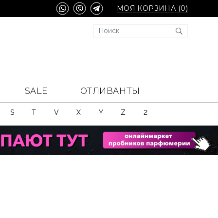
МОЯ КОРЗИНА (
0
)
SALE
ОТЛИВАНТЫ
S
T
V
X
Y
Z
2