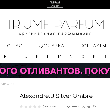
О НАС
ДОСТАВКА
КОНТАКТЫ
H
I
J
K
L
M
N
O
P
R
Silver Ombre
Alexandre. J Silver Ombre
0 отзывов
поделиться