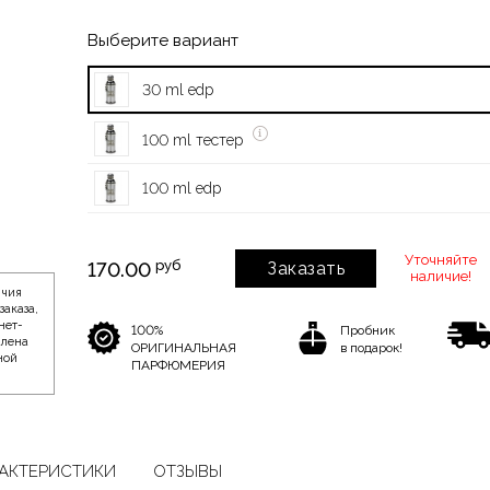
Выберите вариант
30 ml edp
100 ml тестер
100 ml edp
Уточняйте
руб
170.00
Заказать
наличие!
ичия
заказа,
нет-
100%
Пробник
влена
ОРИГИНАЛЬНАЯ
в подарок!
ной
ПАРФЮМЕРИЯ
АКТЕРИСТИКИ
ОТЗЫВЫ