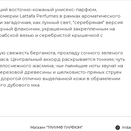
ающий восточно-кожаный унисекс-парфюм,
ерии Lattafa Perfumes в рамках ароматического
 и загадочная, как лунный свет, "серебряная" версия
ерный флакончик, украшенный закрепленным на
рабской вязью и серебристой крышечкой с
ю свежесть бергамота, прохладу сочного зеленого
аса. Центральный аккорд раскрывается тонким, чуть
оснежного жасмина, чьи пьянящие ноты звучат на
березовой древесины и шелковисто-пряных струек
х дорогой отлично выделанной кожи в обрамлении
го дубового мха.
Магазин "ТРИУМФ ПАРФЮМ":
Inst