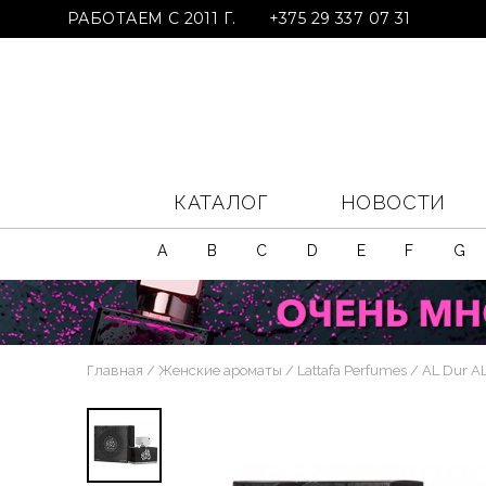
РАБОТАЕМ С 2011 Г.
+375 29 337 07 31
КАТАЛОГ
НОВОСТИ
A
B
C
D
E
F
G
Главная
Женские ароматы
Lattafa Perfumes
AL Dur AL