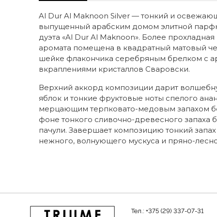
Al Dur Al Maknoon Silver — тонкий и освеж
выпущенный арабским домом элитной парфюм
дуэта «Al Dur Al Maknoon». Более прохладная
аромата помещена в квадратный матовый ч
шейке флакончика серебряным брелком с а
вкраплениями кристаллов Сваровски.
Верхний аккорд композиции дарит волшебну
яблок и тонкие фруктовые ноты спелого анан
мерцающим терпковато-медовым запахом бел
фоне тонкого сливочно-древесного запаха 
пачули. Завершает композицию тонкий запа
нежного, волнующего мускуса и пряно-лесно
Тел.:
+375 (29) 337-07-31