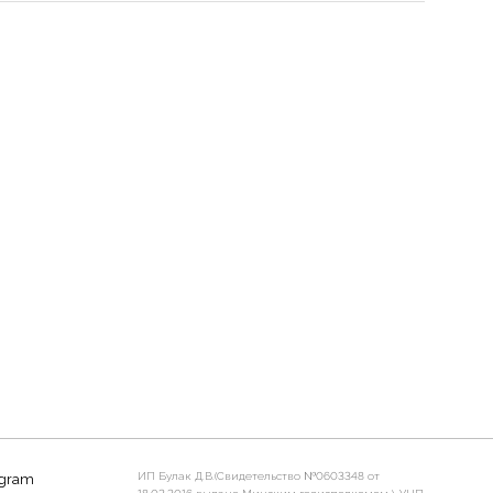
ИП Булак Д.В.(Свидетельство №0603348 от
agram