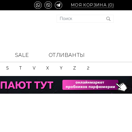
МОЯ КОРЗИНА (
0
)
SALE
ОТЛИВАНТЫ
S
T
V
X
Y
Z
2