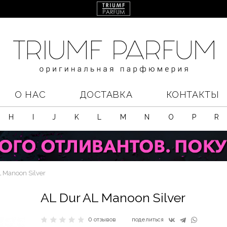
О НАС
ДОСТАВКА
КОНТАКТЫ
H
I
J
K
L
M
N
O
P
R
 Manoon Silver
AL Dur AL Manoon Silver
0 отзывов
поделиться