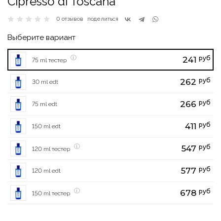
Cipresso di Toscana
0 отзывов
поделиться
Выберите вариант
руб
241
75 ml тестер
руб
262
30 ml edt
руб
266
75 ml edt
руб
411
150 ml edt
руб
547
120 ml тестер
руб
577
120 ml edt
руб
678
150 ml тестер