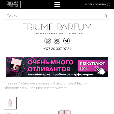
МОЯ КОРЗИНА (
0
)
+375 29 337 07 31
Главная
Женские ароматы
Abercrombie & Fitch
Abercrombie & Fitch First Instinct Woman