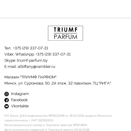
Тел.:
+375 (29) 337-07-31
Viber, WhatsApp:
+375 (29) 337-07-31
Skype:
triumf-parfum.by
E-mail:
alltiffany@rambler.ru
Магазин "ТРИУМФ ПАРФЮМ":
Минск, ул. Сурганова, 50, 2й этаж, 32 павильон, ТЦ "РИГА"
Instagram
Facebook
Vkontakte
ИП Булак Д.В.(Свидетельство №0603348 от 18.02.2016 выдано Минским
горисполкомом ). УНП 192591303
Регистрационный номер в Торговом реестре №303864
Дата включения сведений в Торговый реестр 03.02.2016