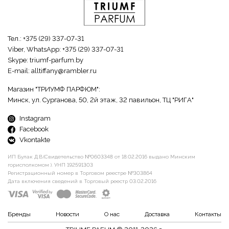
Тел.:
+375 (29) 337-07-31
Viber, WhatsApp:
+375 (29) 337-07-31
Skype:
triumf-parfum.by
E-mail:
alltiffany@rambler.ru
Магазин "ТРИУМФ ПАРФЮМ":
Минск, ул. Сурганова, 50, 2й этаж, 32 павильон, ТЦ "РИГА"
Instagram
Facebook
Vkontakte
ИП Булак Д.В.(Свидетельство №0603348 от 18.02.2016 выдано Минским
горисполкомом ). УНП 192591303
Регистрационный номер в Торговом реестре №303864
Дата включения сведений в Торговый реестр 03.02.2016
Бренды
Новости
О нас
Доставка
Контакты